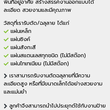
พื้นที่อยู่อาศัย สร้างสรรค์งานออกแบบได้
ละเอียด สวยงามและมีคุณภาพ
วัสดุที่เรารับตัด/ฉลุลาย ได้แก่
แผ่นเหล็ก
แผ่นซิงค์
แผ่นสังกะสี
แผ่นสแตนเลสทุกชนิด (ไม่มีสต๊อก)
แผ่นไทเทเนียม (ไม่มีสต๊อก)
เราสามารถรับงานตัดฉลุลายที่มีความ
ละเอียดสูง หรือที่มีขนาดเล็กได้อย่างสวยงาม
และแม่นยำ
ลูกค้าจึงสามารถนำไปประยุกต์ใช้กับงานป้าย