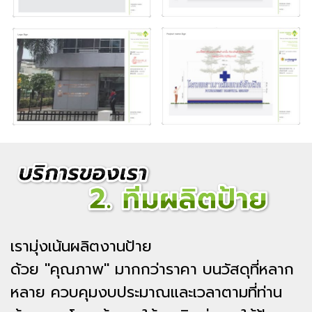
เรามุ่งเน้นผลิตงานป้าย
ด้วย "คุณภาพ" มากกว่าราคา บนวัสดุที่หลาก
หลาย ควบคุมงบประมาณและเวลาตามที่ท่าน