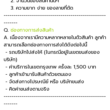
2. จำนวนของสินค้านั้นๆ
3. ความยาก ง่าย ของลายที่ตัด
----------------------------------------------------
-------
Q.
ช่องทางการส่งสินค้า
A. เนื่องจากเรามีความหลากหลายในตัวสินค้า ลูกค้า
สามารถเลือกช่องทางการส่งได้ดังต่อไปนี้
- รถบริษัทไปส่งให้ (ในกรณีอยู่ในเขตขนส่งของ
บริษัท)
- ค่าบริการในเขตกรุงเทพ ครั้งละ 1,500 บาท
- ลูกค้าเข้ามารับสินค้าด้วยตนเอง
- จัดส่งทางไปรษณีย์ หรือ บริษัทขนส่ง
- คิดค่าขนส่งตามจริง
----------------------------------------------------
-------