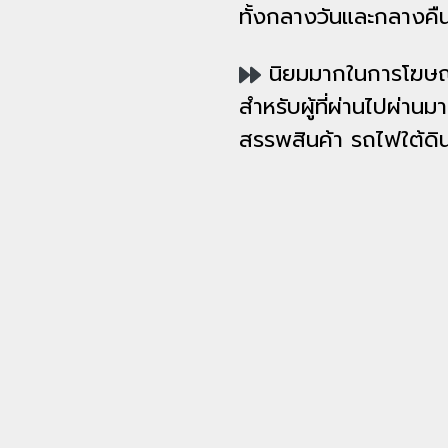
ทั้งกลางวันและกลางคื
นิยมมากในการโฆษณา
สำหรับผู้ที่ผ่านไปผ่านม
สรรพสินค้า รถไฟใต้ดิ