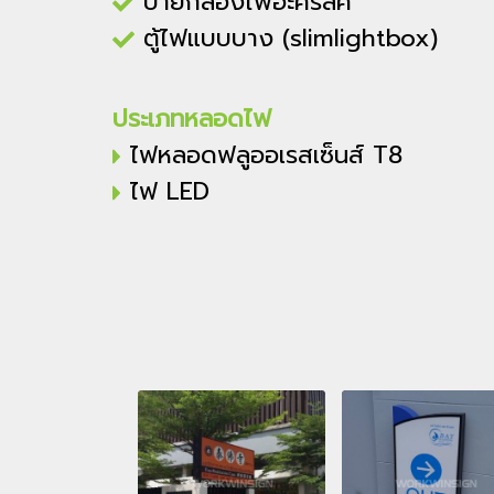
ป้ายกล่องไฟอะคริลิค
ตู้ไฟแบบบาง (slimlightbox)
ประเภทหลอดไฟ
ไฟหลอดฟลูออเรสเซ็นส์ T8
ไฟ LED